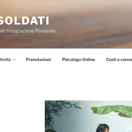
SOLDATI
ner Integrazione Posturale
tività
Prenotazioni
Psicologo Online
Costi e conve