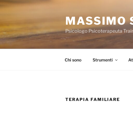
Salta
al
MASSIMO 
contenuto
Psicologo Psicoterapeuta Trai
Chi sono
Strumenti
At
TERAPIA FAMILIARE