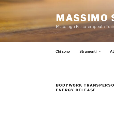
Salta
al
MASSIMO 
contenuto
Psicologo Psicoterapeuta Trai
Chi sono
Strumenti
At
BODYWORK TRANSPERSO
ENERGY RELEASE