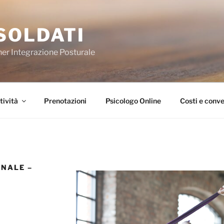
SOLDATI
ner Integrazione Posturale
tività
Prenotazioni
Psicologo Online
Costi e conve
NALE –