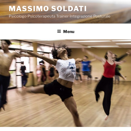
Salta
MASSIMO SOLDATI
al
Psicologo Psicoterapeuta Trainer Integrazione Posturale
contenuto
Menu